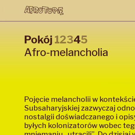
Pokój
1
2
3
4
5
Afro-melancholia
Pojęcie melancholii w kontekści
Subsaharyjskiej zazwyczaj odnos
nostalgii doświadczanego i opi
byłych kolonizatorów wobec teg
mniemaniu „utracili”. Do dzisiaj 