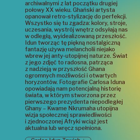
archiwalnymi z lat początku drugiej
połowy XX wieku. Ghański artysta
opanował retro-stylizację do perfekcji.
Wszystko się tu zgadza: kolory, stroje,
uczesania, wystrój wnętrz odsyłają nas
w odległą, wyidealizowaną przeszłość.
Idun tworząc tę piękną nostalgiczną
fantazję używa melancholii niejako
wbrew jej anty-utopijnej naturze. Świat
z jego zdjęć to radosna, patrząca
z nadzieją w przyszłość Ghana
ogromnych możliwości i otwartych
horyzontów. Fotografie Carlosa Iduna
opowiadają nam potencjalną historię
świata, w którym stworzona przez
pierwszego prezydenta niepodległej
Ghany – Kwame Nkrumaha utopijna
wizja społecznej sprawiedliwości
i zjednoczonej Afryki wciąż jest
aktualna lub wręcz spełniona.