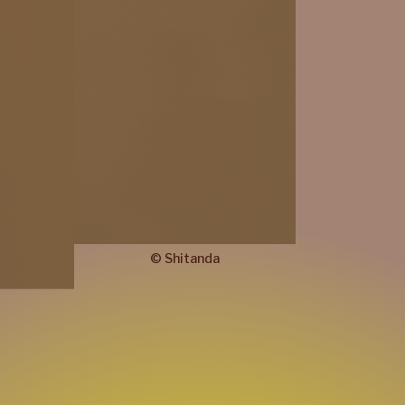
©
Shitanda