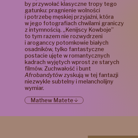
by przywołać klasyczne tropy tego
gatunku: pragnienie wolności
i potrzebę męskiej przyjaźni, która
w jego fotografiach chwilami graniczy
z intymnością. „Kenijscy Kowboje”
to tym razem nie rozwydrzeni
i aroganccy potomkowie białych
osadników, tylko fantastyczne
postacie ujęte w romantycznych
kadrach wyjętych wprost ze starych
filmów. Zuchwałość i bunt
Afrobandytów
zyskują w tej fantazji
niezwykle subtelny i melancholijny
wymiar.
Mathew Matete