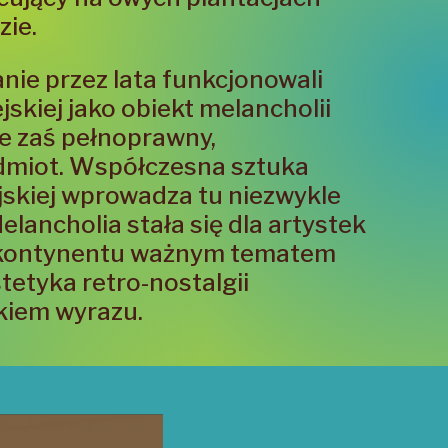
zie.
anie przez lata funkcjonowali
jskiej jako obiekt melancholii
e zaś pełnoprawny,
dmiot. Współczesna sztuka
jskiej wprowadza tu niezwykle
elancholia stała się dla artystek
o kontynentu ważnym tematem
tetyka retro-nostalgii
kiem wyrazu.