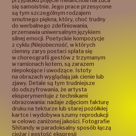
przypadku pojęcie melancholii narzuca
się samoistnie. Jego prace przesycone
są tym szczególnym rodzajem
smutnego piękna, który, choć trudny
do werbalnego zdefiniowania,
przemawia uniwersalnym językiem
silnej emocji. Poetyckie kompozycje
z cyklu
(Nie)obecność
, w których
ciemny zarys postaci splata się
w choreografii gestów z trzymanym
w ramionach kotem,
są zarazem
niepokojące i uwodzące. Istoty
na obrazach wyglądają jak cienie lub
zjawy. Detale są tym trudniejsze
do odszyfrowania, że artysta
eksperymentuje z technikami
obrazowania: nadaje zdjęciom fakturę
druku na tekturze lub starej pożółkłej
kartce i wydobywa szumy reprodukcji
w celowo zaniżonej jakości. Fotografie
Shitandy w paradoksalny sposób łączą
ciężar i gęstość ekspresji