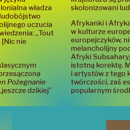
lonialna władza
skolonizowani lud
 ludobójstwo
Afrykanki i Afryk
lijnego uczucia
w kulturze europe
wiedzenia: „Tout
europejczyków, ni
[Nic nie
melancholijny po
Afryki Subsahary
 klasycznym
istotną korektę. M
 przesączona
i artystów z teg
xen
Pożegnanie
twórczości, zaś es
jeszcze dzikiej”
popularnym środ