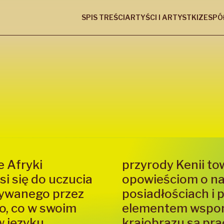
SPIS TREŚCI
ARTYŚCI I ARTYSTKI
ZESPÓ
e Afryki
przyrody Kenii t
i się do uczucia
opowieściom o na
sywanego przez
posiadłościach i 
o, co w swoim
elementem wspom
w języku
krajobrazu są pra