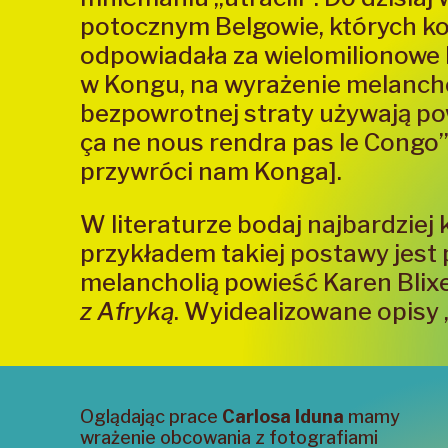
potocznym Belgowie, których ko
odpowiadała za wielomilionowe
w Kongu, na wyrażenie melancho
bezpowrotnej straty używają po
ça ne nous rendra pas le Congo” 
przywróci nam Konga].
W literaturze bodaj najbardziej
przykładem takiej postawy jest
melancholią powieść Karen Bli
z Afryką
. Wyidealizowane opisy „
Oglądając prace
Carlosa Iduna
mamy
wrażenie obcowania z fotografiami