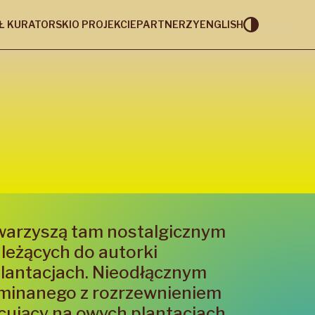
Ł KURATORSKI
O PROJEKCIE
PARTNERZY
ENGLISH
owarzyszą tam nostalgicznym
leżących do autorki
plantacjach. Nieodłącznym
inanego z rozrzewnieniem
cujący na owych plantacjach